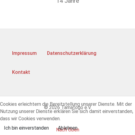
14 Jahre
Impressum
Datenschutzerklärung
Kontakt
Cookies erleichtern die Bereitstellung unserer Dienste. Mit der
© 2026 Tamatogo e.V.
Nutzung unserer Dienste erklären Sie sich damit einverstanden,
dass wir Cookies verwenden.
Ich bin einverstanden
Ablehnen
Nach Oben