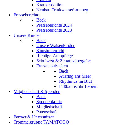
Krankenstation
Neubau Trinkwasserbrunnen
Presseberichte
Back
Presseberichte 2024
Presseberichte 2023
Unsere Kinder
Back
Unsere Waisenkinder
Kunstunterricht
Richtige Zahnpflege
Schulweg & Zeugnisübergabe
Freizeitaktivitäten
Back
Ausflug ans Meer
Rhythmus im Blut
Fußball ist ihr Leben
Mitgliedschaft & Spenden
Back
Spendenkonto
Mitgliedschaft
Patenschaft
Partner & Unterstützer
Trommelgruppe TAMATOGO