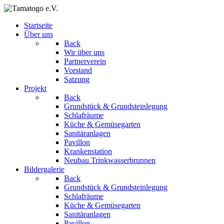
Startseite
Über uns
Back
Wir über uns
Partnerverein
Vorstand
Satzung
Projekt
Back
Grundstück & Grundsteinlegung
Schlafräume
Küche & Gemüsegarten
Sanitäranlagen
Pavillon
Krankenstation
Neubau Trinkwasserbrunnen
Bildergalerie
Back
Grundstück & Grundsteinlegung
Schlafräume
Küche & Gemüsegarten
Sanitäranlagen
Pavillon