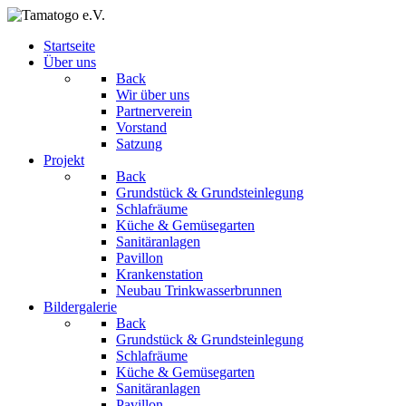
Startseite
Über uns
Back
Wir über uns
Partnerverein
Vorstand
Satzung
Projekt
Back
Grundstück & Grundsteinlegung
Schlafräume
Küche & Gemüsegarten
Sanitäranlagen
Pavillon
Krankenstation
Neubau Trinkwasserbrunnen
Bildergalerie
Back
Grundstück & Grundsteinlegung
Schlafräume
Küche & Gemüsegarten
Sanitäranlagen
Pavillon