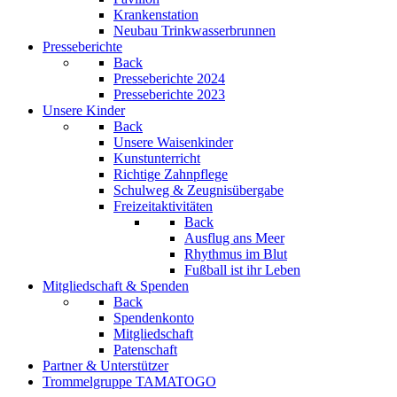
Krankenstation
Neubau Trinkwasserbrunnen
Presseberichte
Back
Presseberichte 2024
Presseberichte 2023
Unsere Kinder
Back
Unsere Waisenkinder
Kunstunterricht
Richtige Zahnpflege
Schulweg & Zeugnisübergabe
Freizeitaktivitäten
Back
Ausflug ans Meer
Rhythmus im Blut
Fußball ist ihr Leben
Mitgliedschaft & Spenden
Back
Spendenkonto
Mitgliedschaft
Patenschaft
Partner & Unterstützer
Trommelgruppe TAMATOGO