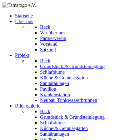
Startseite
Über uns
Back
Wir über uns
Partnerverein
Vorstand
Satzung
Projekt
Back
Grundstück & Grundsteinlegung
Schlafräume
Küche & Gemüsegarten
Sanitäranlagen
Pavillon
Krankenstation
Neubau Trinkwasserbrunnen
Bildergalerie
Back
Grundstück & Grundsteinlegung
Schlafräume
Küche & Gemüsegarten
Sanitäranlagen
Pavillon