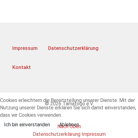
Impressum
Datenschutzerklärung
Kontakt
Cookies erleichtern die Bereitstellung unserer Dienste. Mit der
© 2026 Tamatogo e.V.
Nutzung unserer Dienste erklären Sie sich damit einverstanden,
dass wir Cookies verwenden.
Ich bin einverstanden
Ablehnen
Nach Oben
Datenschutzerklärung
Impressum