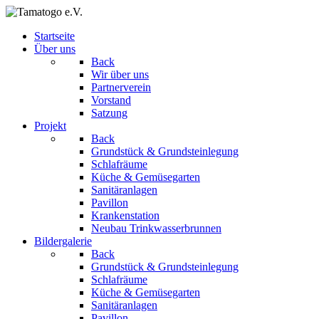
Startseite
Über uns
Back
Wir über uns
Partnerverein
Vorstand
Satzung
Projekt
Back
Grundstück & Grundsteinlegung
Schlafräume
Küche & Gemüsegarten
Sanitäranlagen
Pavillon
Krankenstation
Neubau Trinkwasserbrunnen
Bildergalerie
Back
Grundstück & Grundsteinlegung
Schlafräume
Küche & Gemüsegarten
Sanitäranlagen
Pavillon