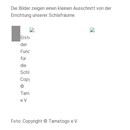
Die Bilder zeigen einen kleinen Ausschnitt von der
Errichtung unserer Schlafräume.
Erstellung
der
Fundamente
für
die
Schlafräume. Foto:
Copyright
©
Tamatogo
e.V.
Foto: Copyright © Tamatogo e.V.